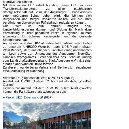
begrüßen zu können.
Mit dem neuen UBZ erhält Augsburg einen Ort, der dem
Transformationsprozess zu einer nachhaltigen
Stadtgesellschaft auf Basis der Augsburger Zukunftsleitlinien
einen spürbaren Schub geben wird. Hier können sich
Bürgerinnen und Bürger inspirieren lassen, wie sie ihren
persönlichen ökologischen Fußabdruck reduzieren können.
Uns wird es nun endlich möglich sein,
Umweltbildungsveranstaltungen und Bildung für Nachhaltige
Entwicklung in ihrer gesamten Breite in eigenen Räumen
anzubieten: für Schulen, Kindergärten und die gesamte
Stadtgesellschaft.
Außerdem bietet das UBZ attraktive Informationsmöglichkeiten
zu unserem UNESCO-Welterbe, dem LIFE-Projekt „Stadt-
Wald-Bäche“, den anstehenden Revitalisierungsmaßnahmen
am Lech sowie zur Umsetzung des Augsburger Blue-City-
Klimaschutzprogramms. Betrieben wird das Gebäude künftig
vom Landschaftspflegeverband Stadt Augsburg e.V. mit seiner
staatlich anerkannten Umweltstation.
Zu diesem wunderbaren Anlass sind Sie herzlich eingeladen!
Eine Anmeldung ist nicht nötig.
Adresse: Dr.-Ziegenspeck-Weg 6, 86161 Augsburg
Anfahrt mit ÖPNV: Buslinie 32 bis Endhaltestelle „Zoo/Bot.
Garten“
Hinweis zur Anfahrt mit dem PKW: Bei gutem Ausflugswetter
können die Parkplätze stark ausgelastet sein.
»
Plakat_UBZ_Eroeffnung
(PDF)