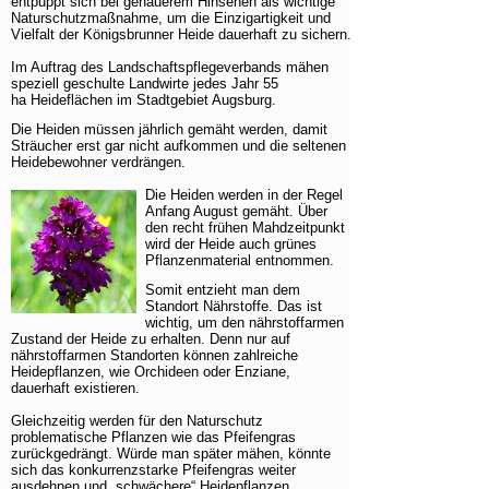
entpuppt sich bei genauerem Hinsehen als wichtige
+
Regenio-Maßnahmen
Naturschutzmaßnahme, um die Einzigartigkeit und
Vielfalt der Königsbrunner Heide dauerhaft zu sichern.
Naturschutzfonds des Augsburger Zoos
Im Auftrag des Landschaftspflegeverbands mähen
Umweltbildung
speziell geschulte Landwirte jedes Jahr 55
ha Heideflächen im Stadtgebiet Augsburg.
Lebensräume
Die Heiden müssen jährlich gemäht werden, damit
Sträucher erst gar nicht aufkommen und die seltenen
Arten
Heidebewohner verdrängen.
Downloads
Die Heiden werden in der Regel
Anfang August gemäht. Über
Links
den recht frühen Mahdzeitpunkt
wird der Heide auch grünes
Pflanzenmaterial entnommen.
Somit entzieht man dem
Standort Nährstoffe. Das ist
wichtig, um den nährstoffarmen
Zustand der Heide zu erhalten. Denn nur auf
nährstoffarmen Standorten können zahlreiche
Heidepflanzen, wie Orchideen oder Enziane,
dauerhaft existieren.
Gleichzeitig werden für den Naturschutz
problematische Pflanzen wie das Pfeifengras
zurückgedrängt. Würde man später mähen, könnte
sich das konkurrenzstarke Pfeifengras weiter
ausdehnen und „schwächere“ Heidepflanzen