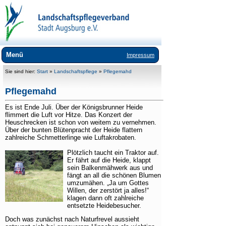
Menü
Impressum
Wir über uns
Sie sind hier:
Start
»
Landschaftspflege
»
Pflegemahd
Landschaftspflege
Pflegemahd
+
Weidestadt Augsburg
Es ist Ende Juli. Über der Königsbrunner Heide
flimmert die Luft vor Hitze. Das Konzert der
+
Insektenvielfalt Augsburg
Heuschrecken ist schon von weitem zu vernehmen.
Über der bunten Blütenpracht der Heide flattern
Öko-Modellregion
zahlreiche Schmetterlinge wie Luftakrobaten.
+
Streuobst für Augsburg
Plötzlich taucht ein Traktor auf.
Er fährt auf die Heide, klappt
Pflegemahd
sein Balkenmähwerk aus und
fängt an all die schönen Blumen
Biotopverbund
umzumähen. „Ja um Gottes
Willen, der zerstört ja alles!“
Gewässer
klagen dann oft zahlreiche
entsetzte Heidebesucher.
Feldflur und Brache
Doch was zunächst nach Naturfrevel aussieht