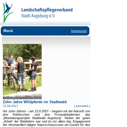
Menü
Impressum
Wir über uns
Landschaftspflege
Umweltbildung
Lebensräume
Arten
Downloads
Links
Zehn Jahre Wildpferde im Stadtwald
21.06.2017
[
permalink
]
Vor zehn Jahren – am 22.6.2007 – begann mit der Ankunft von
drei Rothirschen und drei Przewalskipferden das
„Beweidungsprojekt Stadtwald Augsburg“. Neben der guten
„Arbeit“ der Weidetiere war und ist vor allem das Engagement
der ehrenamtlich tätigen Naturschutzscouts ein Garant für den