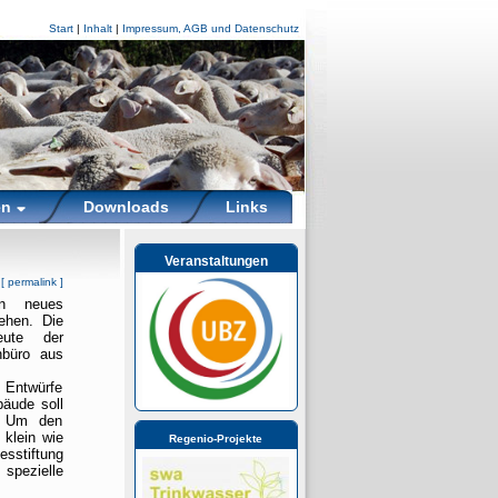
Start
|
Inhalt
|
Impressum, AGB und Datenschutz
en
Downloads
Links
Veranstaltungen
[
permalink
]
in neues
ehen. Die
eute der
enbüro aus
 Entwürfe
bäude soll
. Um den
klein wie
Regenio-Projekte
sstiftung
spezielle