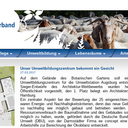
flege
Umweltbildung
Lebensräume
Art
Unser Umweltbildungszentrum bekommt ein Gesicht
27.03.2017
Auf dem Gelände des Botanischen Gartens soll e
Umweltbildungszentrum für die Umweltstation Augsburg entst
Sieger-Entwürfe des Architektur-Wettbewerbs wurden h
Öffentlichkeit vorgestellt, den 1. Platz belegt ein Architekt
Hamburg.
Ein zentraler Aspekt bei der Bewertung der 25 eingereichten
waren Energie- und Nachhaltigkeitskriterien, denn das neue Ge
so nachhaltig wie möglich gebaut und betrieben werden
Ressourcenverbrauch der Baumaßnahme und des Gebäudes so 
möglich zu halten, wurde, gefördert durch die Deutsche Bunde
Umwelt (DBU), von der Darmstädter Firma ee concept eine 
Arbeitshilfe zur Berechnung der Ökobilanz entwickelt.