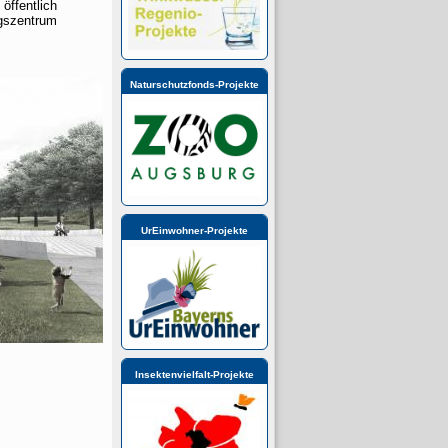
öffentlich
ngszentrum
Naturschutzfonds-Projekte
UrEinwohner-Projekte
Insektenvielfalt-Projekte