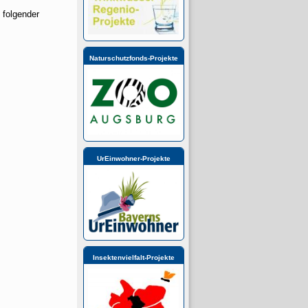
olgender
Naturschutzfonds-Projekte
UrEinwohner-Projekte
Insektenvielfalt-Projekte