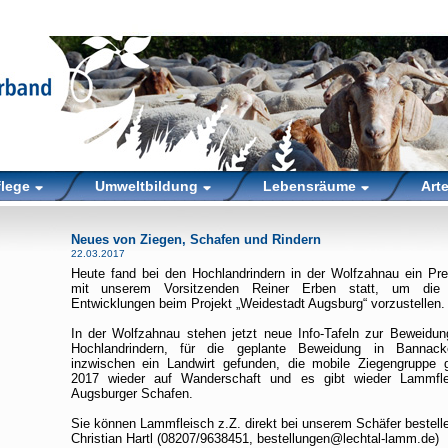
flege
Umweltbildung
Lebensräume
Art
Neues von Ziegen, Schafen und Rindern
22.03.2017
Heute fand bei den Hochlandrindern in der Wolfzahnau ein Pre
mit unserem Vorsitzenden Reiner Erben statt, um die a
Entwicklungen beim Projekt „Weidestadt Augsburg“ vorzustellen.
In der Wolfzahnau stehen jetzt neue Info-Tafeln zur Beweidun
Hochlandrindern, für die geplante Beweidung in Bannac
inzwischen ein Landwirt gefunden, die mobile Ziegengruppe 
2017 wieder auf Wanderschaft und es gibt wieder Lammfl
Augsburger Schafen.
Sie können Lammfleisch z.Z. direkt bei unserem Schäfer bestell
Christian Hartl (08207/9638451, bestellungen@lechtal-lamm.de)