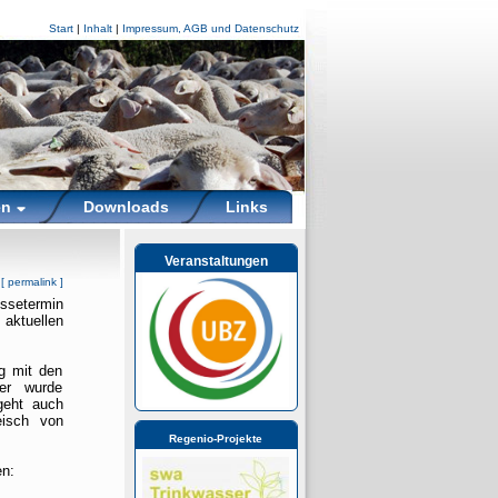
Start
|
Inhalt
|
Impressum, AGB und Datenschutz
en
Downloads
Links
Veranstaltungen
[
permalink
]
ssetermin
ktuellen
g mit den
ker wurde
geht auch
eisch von
Regenio-Projekte
en: