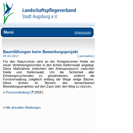
Menü
Impressum
Wir über uns
Baumfällungen beim Beweidungsprojekt
Landschaftspflege
06.03.2017
[
permalink
]
Für den Naturschutz wird an der Königsbrunner Heide ein
Umweltbildung
neuer Verbindungskorridor in den lichten Kiefernwald angelegt.
Diese Maßnahme erleichtert den Artenaustausch zwischen
Heide und Kiefernwald. Um die Sicherheit aller
Lebensräume
Erholungssuchenden zu gewährleisten, entfernt die
Forstverwaltung zeitgleich entlang der Wege einige Bäume.
Arten
Diese drohen im Bereich des benachbarten
Beweidungsprojektes auf den Zaun oder den Weg zu stürzen.
»
Downloads
Pressemitteilung
(PDF)
Links
»
Alle aktuellen Meldungen