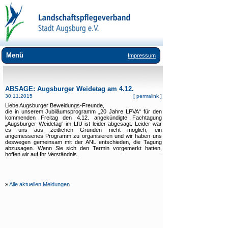
Menü
Impressum
Wir über uns
ABSAGE: Augsburger Weidetag am 4.12.
Landschaftspflege
30.11.2015
[
permalink
]
Liebe Augsburger Beweidungs-Freunde,
Umweltbildung
die in unserem Jubiläumsprogramm „20 Jahre LPVA“ für den
kommenden Freitag den 4.12. angekündigte Fachtagung
„Augsburger Weidetag“ im LfU ist leider abgesagt. Leider war
Lebensräume
es uns aus zeitlichen Gründen nicht möglich, ein
angemessenes Programm zu organisieren und wir haben uns
Arten
deswegen gemeinsam mit der ANL entschieden, die Tagung
abzusagen. Wenn Sie sich den Termin vorgemerkt hatten,
hoffen wir auf Ihr Verständnis.
Downloads
Links
»
Alle aktuellen Meldungen