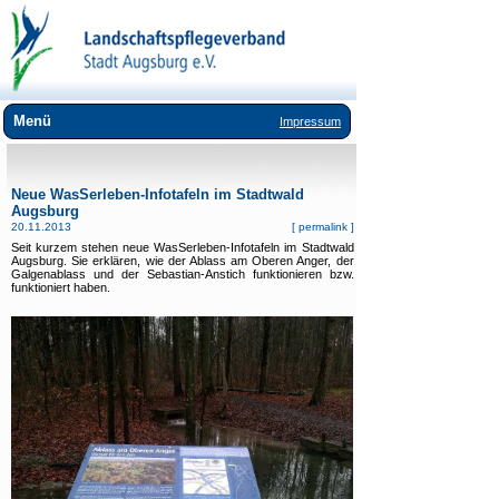
Menü
Impressum
Wir über uns
Neue WasSerleben-Infotafeln im Stadtwald
Landschaftspflege
Augsburg
20.11.2013
[
permalink
]
Umweltbildung
Seit kurzem stehen neue WasSerleben-Infotafeln im Stadtwald
Augsburg. Sie erklären, wie der Ablass am Oberen Anger, der
Lebensräume
Galgenablass und der Sebastian-Anstich funktionieren bzw.
funktioniert haben.
Arten
Downloads
Links