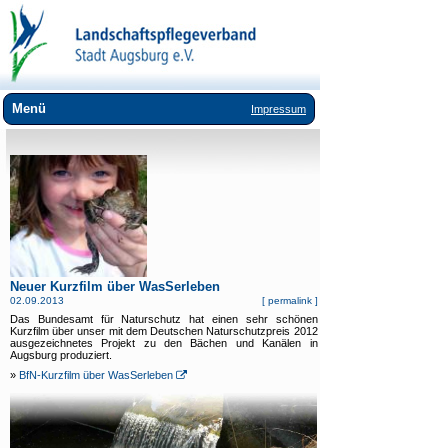
Menü
Impressum
Wir über uns
Landschaftspflege
Umweltbildung
Lebensräume
Arten
Neuer Kurzfilm über WasSerleben
02.09.2013
[
permalink
]
Downloads
Das Bundesamt für Naturschutz hat einen sehr schönen
Kurzfilm über unser mit dem Deutschen Naturschutzpreis 2012
ausgezeichnetes Projekt zu den Bächen und Kanälen in
Links
Augsburg produziert.
»
BfN-Kurzfilm über WasSerleben