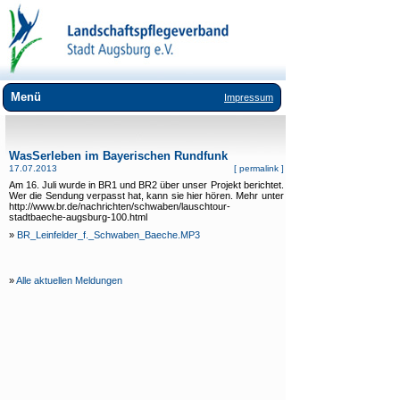
Menü
Impressum
Wir über uns
WasSerleben im Bayerischen Rundfunk
Landschaftspflege
17.07.2013
[
permalink
]
Am 16. Juli wurde in BR1 und BR2 über unser Projekt berichtet.
Umweltbildung
Wer die Sendung verpasst hat, kann sie hier hören. Mehr unter
http://www.br.de/nachrichten/schwaben/lauschtour-
stadtbaeche-augsburg-100.html
Lebensräume
»
BR_Leinfelder_f._Schwaben_Baeche.MP3
Arten
Downloads
»
Alle aktuellen Meldungen
Links