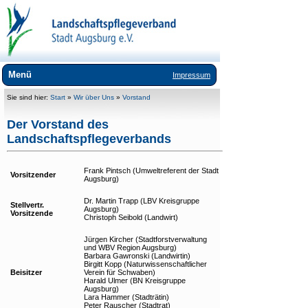
Menü
Impressum
Wir über uns
Sie sind hier:
Start
»
Wir über Uns
»
Vorstand
Team
Der Vorstand des
Landschaftspflegeverbands
Vorstand
Videobotschaften 25 Jahre LPVA
Frank Pintsch (Umweltreferent der Stadt
Vorsitzender
Augsburg)
Mitgliedschaft
Dr. Martin Trapp (LBV Kreisgruppe
Aktuelles
Stellvertr.
Augsburg)
Vorsitzende
Christoph Seibold (Landwirt)
Landschaftspflege
Jürgen Kircher (Stadtforstverwaltung
und WBV Region Augsburg)
Umweltbildung
Barbara Gawronski (Landwirtin)
Birgitt Kopp (Naturwissenschaftlicher
Beisitzer
Verein für Schwaben)
Lebensräume
Harald Ulmer (BN Kreisgruppe
Augsburg)
Lara Hammer (Stadträtin)
Arten
Peter Rauscher (Stadtrat)