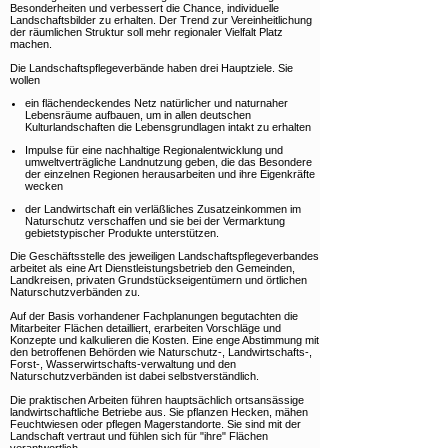
Besonderheiten und verbessert die Chance, individuelle
Landschaftsbilder zu erhalten. Der Trend zur Vereinheitlichung
der räumlichen Struktur soll mehr regionaler Vielfalt Platz
machen.
Die Landschaftspflegeverbände haben drei Hauptziele. Sie
wollen
ein flächendeckendes Netz natürlicher und naturnaher
Lebensräume aufbauen, um in allen deutschen
Kulturlandschaften die Lebensgrundlagen intakt zu erhalten
Impulse für eine nachhaltige Regionalentwicklung und
umweltverträgliche Landnutzung geben, die das Besondere
der einzelnen Regionen herausarbeiten und ihre Eigenkräfte
wecken
der Landwirtschaft ein verläßliches Zusatzeinkommen im
Naturschutz verschaffen und sie bei der Vermarktung
gebietstypischer Produkte unterstützen.
Die Geschäftsstelle des jeweiligen Landschaftspflegeverbandes
arbeitet als eine Art Dienstleistungsbetrieb den Gemeinden,
Landkreisen, privaten Grundstückseigentümern und örtlichen
Naturschutzverbänden zu.
Auf der Basis vorhandener Fachplanungen begutachten die
Mitarbeiter Flächen detailliert, erarbeiten Vorschläge und
Konzepte und kalkulieren die Kosten. Eine enge Abstimmung mit
den betroffenen Behörden wie Naturschutz-, Landwirtschafts-,
Forst-, Wasserwirtschafts-verwaltung und den
Naturschutzverbänden ist dabei selbstverständlich.
Die praktischen Arbeiten führen hauptsächlich ortsansässige
landwirtschaftliche Betriebe aus. Sie pflanzen Hecken, mähen
Feuchtwiesen oder pflegen Magerstandorte. Sie sind mit der
Landschaft vertraut und fühlen sich für "ihre" Flächen