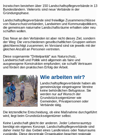
Inzwischen bestehen über 150 Landschaftspflegeverbände in 13
Bundesländern. Vielerorts sind neue Verbände in der
Gründungsphase.
Landschaftspflegeverbände sind freiwillige Zusammenschlüsse
von Naturschutzverbänden, Landwirten und Kommunalpolitikern,
die gemeinsam naturnahe Landschaftsräume erhalten oder neu
schaffen wollen.
Das Neue an den Verbänden ist aber nicht dieses Ziel, sondern
der Weg: Die verschiedenen gesellschaftlichen Gruppen wirken
gleichberechtigt zusammen; im Vorstand sind sie jeweils mit der
gleichen Anzahl an Personen vertreten.
Diese sogenannte "Drittelparität" aus Naturschutz,
Landwirtschaft und Politik wird allgemein als faire und
ausgewogene Konstruktion empfunden; sie schafft Vertrauen
und fördert den praktischen Erfolg der Arbeit.
Wie arbeiten wir?
Landschaftspflegeverbände haben als
gemeinnützige eingetragene Vereine
keine behördlichen Befugnisse. Sie
werden nur auf Wunsch der
Grundstückseigentümer wie
Gemeinden, Privatpersonen oder
Verbände tätig.
Die letztendliche Entscheidung, ob eine Maßnahme durchgeführt
wird, liegt beim Grundstückseigentümer selbst.
Keine Landschaft gleicht der anderen. Jeder Lebensraumtyp
benötigt ein eigenes Konzept. Landschaftspflegeverbände sind
daher meist für das Gebiet eines Landkreises oder Naturraums
zuständig. Diese dezentrale Organisation beachtet regionale