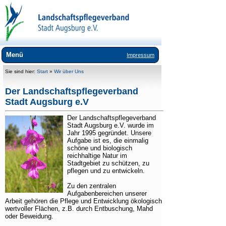
Menü
Impressum
Wir über uns
Sie sind hier:
Start
»
Wir über Uns
Team
Der Landschaftspflegeverband
Stadt Augsburg e.V
Vorstand
Der Landschaftspflegeverband
Videobotschaften 25 Jahre LPVA
Stadt Augsburg e.V. wurde im
Jahr 1995 gegründet. Unsere
Mitgliedschaft
Aufgabe ist es, die einmalig
schöne und biologisch
Aktuelles
reichhaltige Natur im
Stadtgebiet zu schützen, zu
Landschaftspflege
pflegen und zu entwickeln.
Umweltbildung
Zu den zentralen
Aufgabenbereichen unserer
Arbeit gehören die Pflege und Entwicklung ökologisch
Lebensräume
wertvoller Flächen, z.B. durch Entbuschung, Mahd
oder Beweidung.
Arten