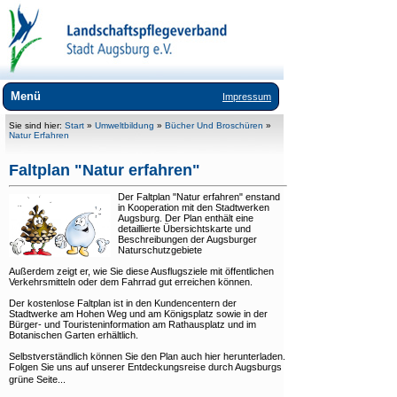
Menü
Impressum
Wir über uns
Sie sind hier:
Start
»
Umweltbildung
»
Bücher Und Broschüren
»
Natur Erfahren
Landschaftspflege
Faltplan "Natur erfahren"
Umweltbildung
Der Faltplan "Natur erfahren" enstand
in Kooperation mit den Stadtwerken
WasSerLeben - Natur in Augsburg
Augsburg. Der Plan enthält eine
detaillierte Übersichtskarte und
Beschreibungen der Augsburger
+
Bayerns UrEinwohner
Naturschutzgebiete
+
AUGSBURG sucht...
Außerdem zeigt er, wie Sie diese Ausflugsziele mit öffentlichen
Verkehrsmitteln oder dem Fahrrad gut erreichen können.
Zoogehege
Der kostenlose Faltplan ist in den Kundencentern der
Stadtwerke am Hohen Weg und am Königsplatz sowie in der
Heide im Bot. Garten
Bürger- und Touristeninformation am Rathausplatz und im
Botanischen Garten erhältlich.
Naturlehrpfade
Selbstverständlich können Sie den Plan auch hier herunterladen.
Folgen Sie uns auf unserer Entdeckungsreise durch Augsburgs
+
Bücher und Broschüren
grüne Seite...