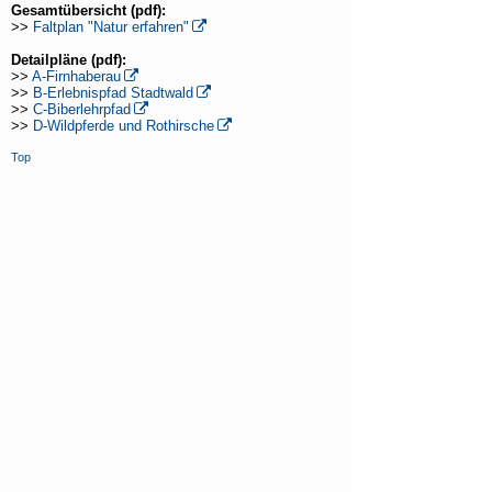
Informationstafeln
Gesamtübersicht (pdf):
>>
Faltplan "Natur erfahren"
Besucherlenkung
Detailpläne (pdf):
>>
A-Firnhaberau
Lebensräume
>>
B-Erlebnispfad Stadtwald
>>
C-Biberlehrpfad
Arten
>>
D-Wildpferde und Rothirsche
Downloads
Top
Links