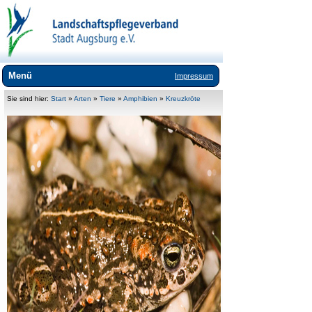
Menü
Impressum
Wir über uns
Sie sind hier:
Start
»
Arten
»
Tiere
»
Amphibien
»
Kreuzkröte
Landschaftspflege
Umweltbildung
Lebensräume
Arten
+
Tiere
+
Pflanzen
Exoten
Downloads
Links