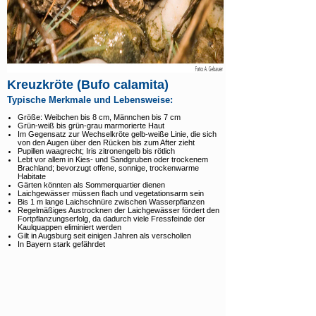
Kreuzkröte (Bufo calamita)
Typische Merkmale und Lebensweise:
Größe: Weibchen bis 8 cm, Männchen bis 7 cm
Grün-weiß bis grün-grau marmorierte Haut
Im Gegensatz zur Wechselkröte gelb-weiße Linie, die sich
von den Augen über den Rücken bis zum After zieht
Pupillen waagrecht; Iris zitronengelb bis rötlich
Lebt vor allem in Kies- und Sandgruben oder trockenem
Brachland; bevorzugt offene, sonnige, trockenwarme
Habitate
Gärten könnten als Sommerquartier dienen
Laichgewässer müssen flach und vegetationsarm sein
Bis 1 m lange Laichschnüre zwischen Wasserpflanzen
Regelmäßiges Austrocknen der Laichgewässer fördert den
Fortpflanzungserfolg, da dadurch viele Fressfeinde der
Kaulquappen eliminiert werden
Gilt in Augsburg seit einigen Jahren als verschollen
In Bayern stark gefährdet